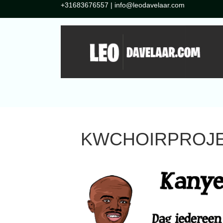
+31683676557 | info@leodavelaar.com
KWCHOIRPROJ